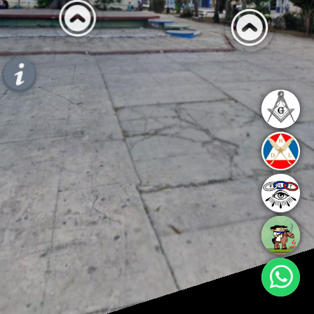
de la
Villa o O
´Donnell
Curiosidades